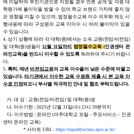
에 미달하여 부진기관으로 지정될 경우 언론 공개 및 각종 대
학평가에 불이익을 받을 수 있어 학교 브랜드 가치에 좋지 않
은 영향을 미칠 수 있으며, 법정필수교육 이수 의무화 제도 시
행내용에 따라 구성원의 교육 미이수 시 여러 불이익이 있을
수 있습니다.
4.
상기 상황에 따라 각 대학(원)에서는 소속 교원(전임/비전임)
및 대학(원)생들이
12월 31일까지
법정필수교육
(인권센터 온
라인교육)을 반드시 이수할 수 있도록
독려하여 주시기 바랍니
다.
5.
특히, 매년
비전임교원
의 교육 이수율이 낮은 수준에 머물고
있습니다.
타기관에서 이수한 교육 수료증 제출 시 본 교육 이
수로 인정
되오니 부서별 적극적인 안내 및 협조 부탁드립니다.
가. 대 상 : 교원(전임/비전임) 및 대학(원)생
나. 이수기한 : 2025년 12월 31일(수) 23시 59분까지
다. 이수방법 : 온라인 (아주대학교 포탈 - 주요서비스 – 인권
센터 온라인 교육)
* 사이트 URL :
https://equalityeclass.ajou.
ac.kr/