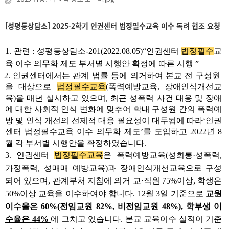
[성평등상담소] 2025-2학기 인권센터 법정필수교육 이수 독려 협조 요청
1. 관련 : 성평등상담소-201(2022.08.05)“인권센터
법정필수
교
육 이수 의무화 제도 부서별 시행안 확정에 따른 시행 ”
2. 인권센터에서는 관계 법률 등에 의거하여 본교 전 구성원
을 대상으로
법정필수교육
(폭력예방교육, 장애인식개선교
육)을 매년 실시하고 있으며, 최근 성폭력 사건 대응 및 장애
에 대한 사회적 인식 변화에 맞추어 학내 구성원 간의 폭력예
방 및 인식 개선의 선제적 대응 필요성이 대두됨에 따라‘인권
센터 법정필수교육 이수 의무화 제도’를 도입하고 2022년 8
월 각 부서별 시행안을 확정하였습니다.
3. 인권센터
법정필수교육
은 폭력예방교육(성희롱·성폭력,
가정폭력, 성매매 예방교육)과 장애인식개선교육으로 구성
되어 있으며, 관계부처 지침에 의거 교·직원 75%이상, 학생은
50%이상 교육을 이수하여야 합니다. 12월 3일 기준으로
교원
이수율은 60%(전임교원 82%, 비전임교원 48%), 학부생 이
수율은 44%
에 그치고 있습니다. 본교 교육이수 실적이 기준