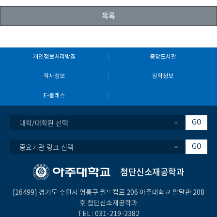
목록
개인정보처리방침
중앙도서관
학사정보
장학정보
E-클래스
대학/대학원 선택
GO
중요기관 링크 선택
GO
첨단신소재공학과
[16499] 경기도 수원시 영통구 월드컵로 206 아주대학교 팔달관 208
호 첨단신소재공학과
TEL :
031-219-2382