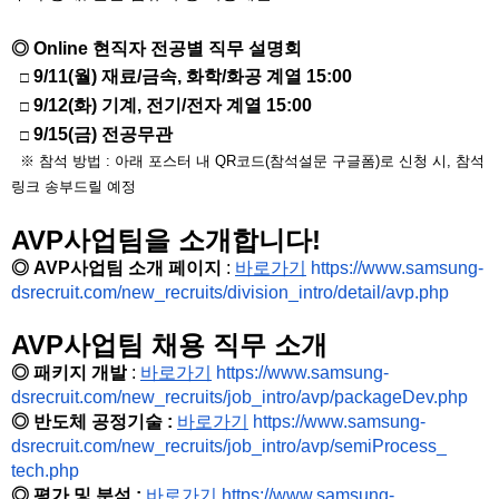
◎ Online 현직자 전공별 직무 설명회
9/11(월)
재료/금속, 화학/화공 계열 15:00
□
9/12(화)
기계, 전기/전자 계열 15:00
□
9/15(금) 전공무관
□
※ 참석 방법 : 아래 포스터 내 QR코드(참석설문 구글폼)로 신청 시, 참석
링크 송부드릴 예정
AVP사업팀을 소개합니다!
◎
AVP사업팀 소개 페이지
:
바로가기
https://www.
samsung-
dsrecruit.com/new_
recruits/division_intro/
detail/avp.php
AVP사업팀 채용 직무 소개
◎ 패키지 개발
:
바로가기
https://www.samsung-
dsrecruit.com/new_recruits/
job_intro/avp/packageDev.php
◎
반도체 공정기술 :
바로가기
https://www.samsung-
dsrecruit.com/new_recruits/
job_intro/avp/semiProcess_
tech.php
◎
평가 및 분석 :
바로가기
https://www.samsung-